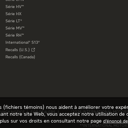
Série HV™
Série HX
Série LT®
Série MV™
Série RH™
International® S13®
Recalls (U.S.)
Recalls (Canada)
s (fichiers témoins) nous aident à améliorer votre expé
©
2026 INTERNATIONAL MOTORS,
IVACY NOTICE
FOR DEALERS
isant notre site Web, vous acceptez notre utilisation de 
lus sur vos droits en consultant notre page
d’énoncé de 
**INTERNATIONAL MOTORS