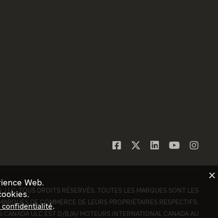
X
rience Web.
 LLC. TOUS DROITS RÉSERVÉS. TOUTES LES MARQUES SONT LES
cookies.
MARQUES DE COMMERCE DE LEURS PROPRIÉTAIRES RESPECTIFS.
.
confidentialité
 CANADA ULC EST D/B/A/ MOTEURS INTERNATIONAL CANADA AU